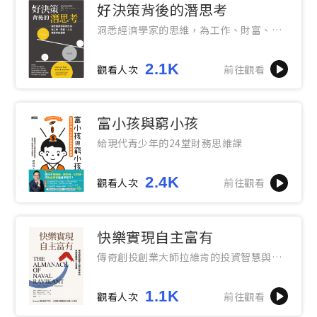
好決策背後的潛思考
洞悉經濟學家的思維，為工作、財富、人
生做更好的選擇
2.1K
觀看人次
前往觀看
富小孩與窮小孩
給現代青少年的24堂財務思維課
2.4K
觀看人次
前往觀看
快樂實現自主富有
傳奇創投創業大師拉維肯的投資智慧與人
生哲學
1.1K
觀看人次
前往觀看