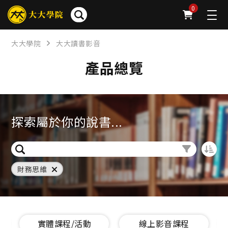
0
大大學院
大大讀書影音
產品總覽
探索屬於你的說書...
財務思維
實體課程/活動
線上影音課程