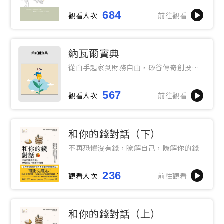
684
觀看人次
前往觀看
納瓦爾寶典
從白手起家到財務自由，矽谷傳奇創投家
的投資哲學與人生智慧
567
觀看人次
前往觀看
和你的錢對話（下）
不再恐懼沒有錢，瞭解自己，瞭解你的錢
236
觀看人次
前往觀看
和你的錢對話（上）