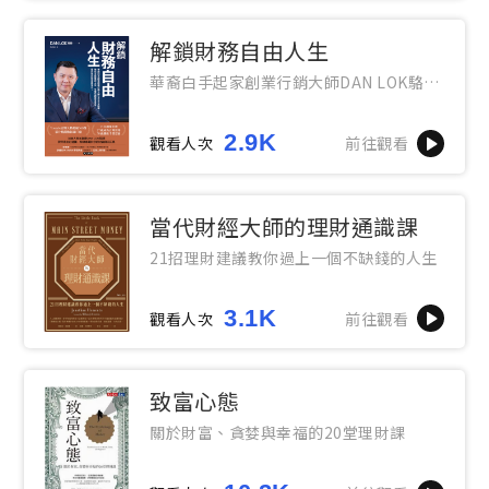
解鎖財務自由人生
華裔白手起家創業行銷大師DAN LOK駱
鋒，教你主動掌控人生，引導你創造並享
受屬於你的財富與地位
2.9K
觀看人次
前往觀看
當代財經大師的理財通識課
21招理財建議教你過上一個不缺錢的人生
3.1K
觀看人次
前往觀看
致富心態
關於財富、貪婪與幸福的20堂理財課