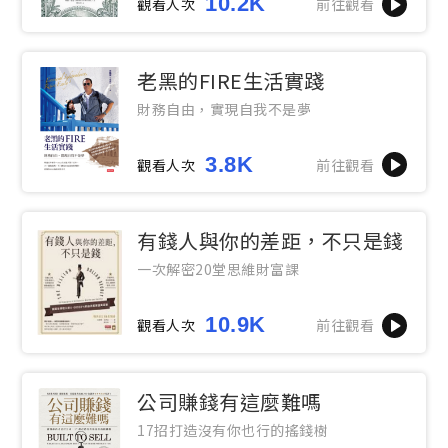
10.2K
觀看人次
前往觀看
老黑的FIRE生活實踐
財務自由，實現自我不是夢
3.8K
觀看人次
前往觀看
有錢人與你的差距，不只是錢
一次解密20堂思維財富課
10.9K
觀看人次
前往觀看
公司賺錢有這麼難嗎
17招打造沒有你也行的搖錢樹