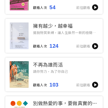
54
觀看人次
前往觀看
擁有越少，越幸福
擺脫物質束縛，讓人生煥然一新的極簡之
道
124
觀看人次
前往觀看
不再為誰而活
請你努力，為了你自己
103
觀看人次
前往觀看
別做熱愛的事，要做真實的自