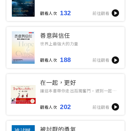
性力量
132
觀看人次
前往觀看
善意與信任
世界上最強大的力量
188
觀看人次
前往觀看
在一起，更好
讓這本書帶你走出孤獨奮鬥，遇到一起築
夢的好夥伴
202
觀看人次
前往觀看
被討厭的勇氣