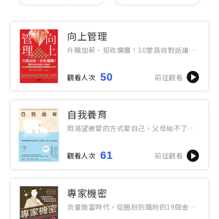
向上管理
升職加薪、拒收爛攤！10堂高效對話讓主
管挺你
50
觀看人次
前往觀看
自我養育
用渴望被愛的方式愛自己，父母給不了
的，可以自己給
61
觀看人次
前往觀看
專家機密
流量致富時代，從圈粉到鐵粉的19個金牌
腳本