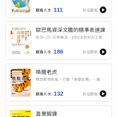
式關係
111
觀看人次
前往觀看
歐巴馬資深文膽的精準表達課
從50-25-25準備法、BBQ法則到AI工具，
讓你從公開演講到日常溝通都一手掌握
186
觀看人次
前往觀看
喚醒老虎
釋放動物本能，打破「凍僵反應」，讓創
傷復原
132
觀看人次
前往觀看
直覺鍛鍊