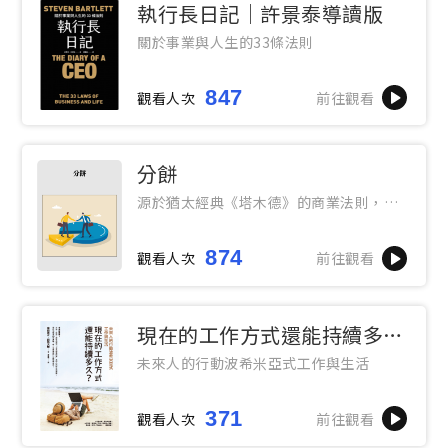
執行長日記｜許景泰導讀版
關於事業與人生的33條法則
847
觀看人次
前往觀看
分餅
源於猶太經典《塔木德》的商業法則，給
對方想要的，也得到自己想要的
874
觀看人次
前往觀看
現在的工作方式還能持續多
久？
未來人的行動波希米亞式工作與生活
371
觀看人次
前往觀看