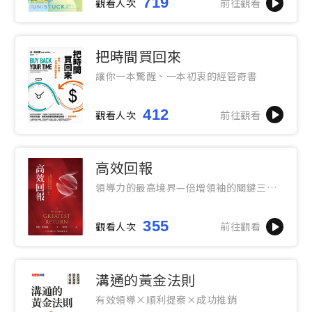
719
觀看人次
前往觀看
把時間買回來
讓你一本驚醒、一本初衷的經管奇書
412
觀看人次
前往觀看
高效回報
領導力的最高境界—倍增領袖的關鍵三階
段
355
觀看人次
前往觀看
溝通的黃金法則
有效領導×順利提案×成功推銷