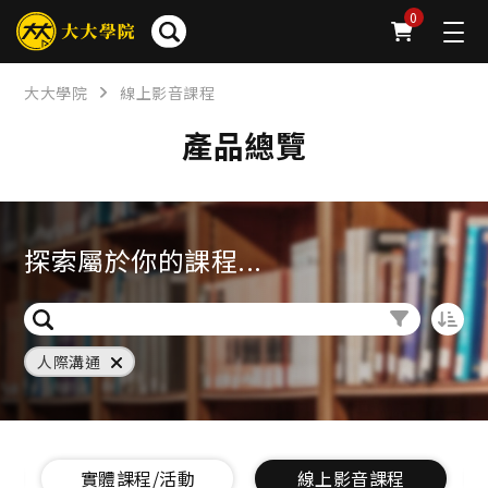
0
大大學院
線上影音課程
產品總覽
探索屬於你的課程...
人際溝通
/活動
線上影音課程
大大讀書影音