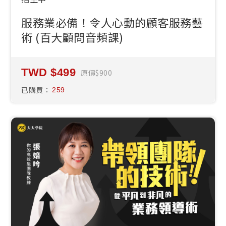
服務業必備！令人心動的顧客服務藝
術 (百大顧問音頻課)
499
原價
900
已購買：
259