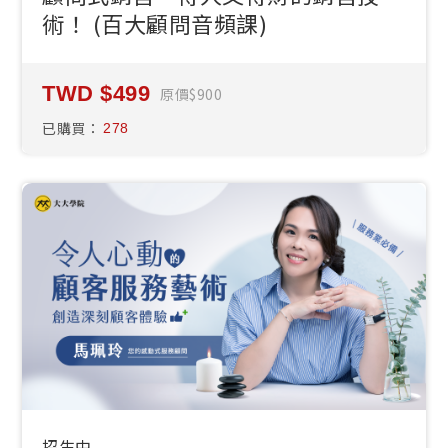
術！ (百大顧問音頻課)
499
原價
900
已購買：
278
招生中