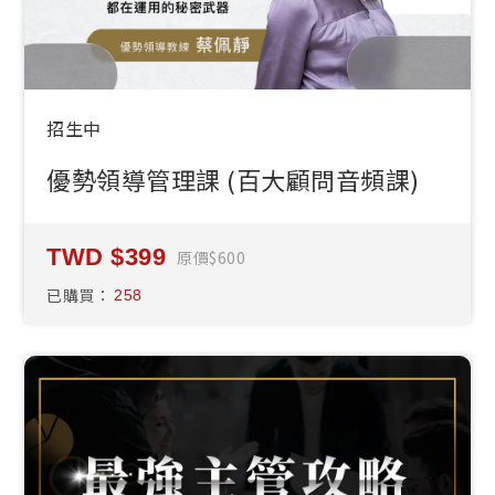
招生中
優勢領導管理課 (百大顧問音頻課)
399
原價
600
已購買：
258