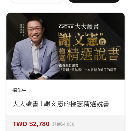
招生中
大大讀書 l 謝文憲的極憲精選說書
2,780
原價
4,980