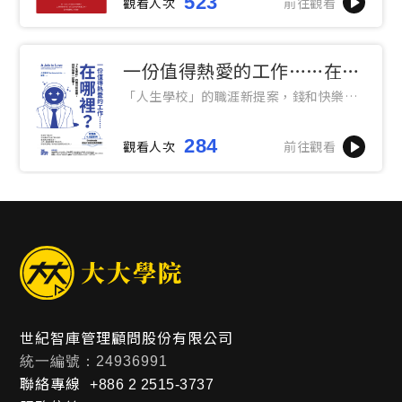
523
觀看人次
前往觀看
一份值得熱愛的工作……在哪
裡？
「人生學校」的職涯新提案，錢和快樂一
起賺！
284
觀看人次
前往觀看
世紀智庫管理顧問股份有限公司
統一編號：24936991
聯絡專線
+886 2 2515-3737