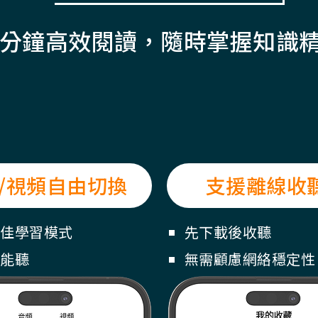
8分鐘高效閱讀，
隨時掌握知識
/視頻自由切換
支援離線收
佳學習模式
先下載後收聽
能聽
無需顧慮網絡穩定性