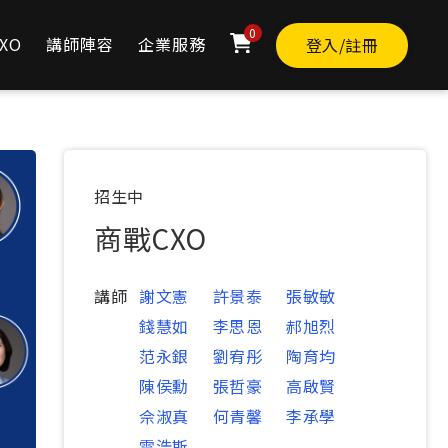
0
XO
講師陣容
企業服務
登入/註冊
TWD
69,800
立即購買
天
20
小時
21
分
16
秒
原價
72,800
招生中
商戰CXO
講師
謝文憲
許景泰
張敏敏
錢慧如
李思恩
郝旭烈
范永銀
劉宥彤
陶育均
陳侯勳
張哲豪
高啟賢
佘淑真
何青馨
李承學
雷浩斯