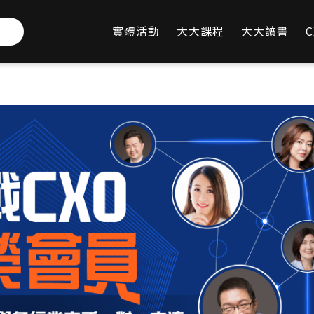
實體活動
大大課程
大大讀書
C
下載
FAQ
限時倒數
05