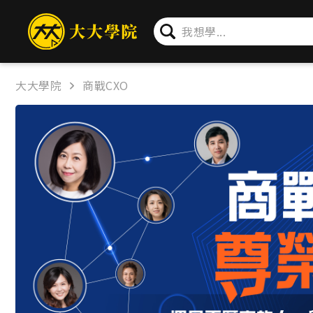
簡介
章節
問卷
公告
大大學院
商戰CXO