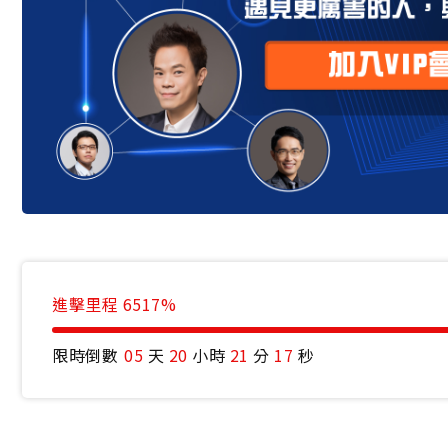
進擊里程
6517
%
限時倒數
05
天
20
小時
21
分
16
秒