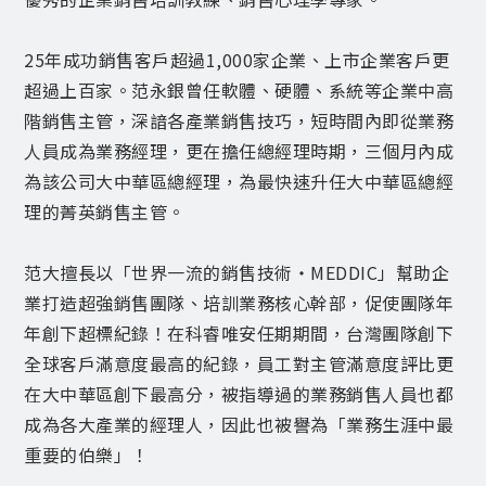
25年成功銷售客戶超過1,000家企業、上市企業客戶更
超過上百家。范永銀曾任軟體、硬體、系統等企業中高
階銷售主管，深諳各產業銷售技巧，短時間內即從業務
人員成為業務經理，更在擔任總經理時期，三個月內成
為該公司大中華區總經理，為最快速升任大中華區總經
理的菁英銷售主管。
范大擅長以「世界一流的銷售技術・MEDDIC」幫助企
業打造超強銷售團隊、培訓業務核心幹部，促使團隊年
年創下超標紀錄！在科睿唯安任期期間，台灣團隊創下
全球客戶滿意度最高的紀錄，員工對主管滿意度評比更
在大中華區創下最高分，被指導過的業務銷售人員也都
成為各大產業的經理人，因此也被譽為「業務生涯中最
重要的伯樂」！