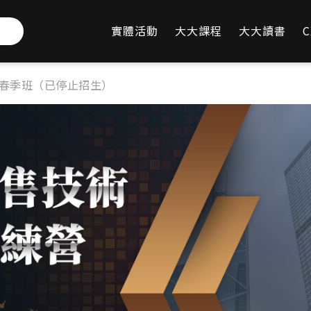
實體活動
大大課程
大大讀書
C
下載
FAQ
 春季班（已停止招生）