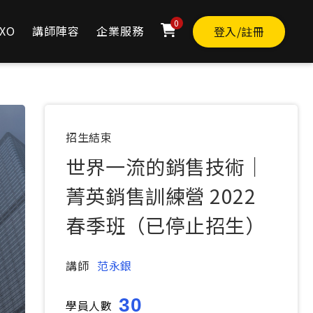
0
XO
講師陣容
企業服務
登入/註冊
TWD
0
立即購買
原價
0
招生結束
世界一流的銷售技術｜
菁英銷售訓練營 2022
春季班（已停止招生）
講師
范永銀
30
學員人數