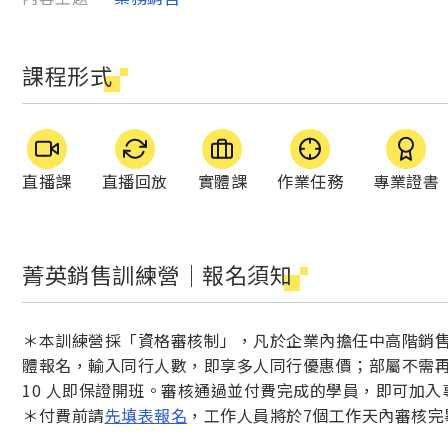
課程形式
直播課
直播回放
實體課
作業任務
專業證書
菁英銷售訓練營｜報名須知
＊本訓練營採「資格審核制」，凡於企業內擔任中高階銷
體報名，輸入同行人數，即享多人同行優惠價；部屬不需再
10 人即保證開班。審核通過並付費完成的學員，即可加
＊付費前請
先填表報名
，工作人員將於7個工作天內審核