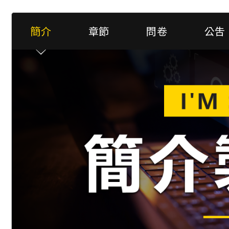
簡介
章節
問卷
公吿