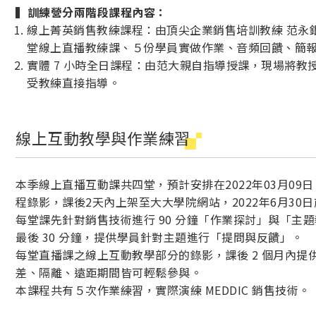
▍訓練營分兩階段課程內容：
線上菁英銷售教練課程：由頂尖企業銷售培訓教練 范永
堂線上直播教練課、５份學員實做作業、音頻回饋、簡
實體 7 小時全日課程：由范大親自指導授課，現場將教
受教練直接指導。
線上互動教學與作業練習
本季線上直播互動課共四堂，預計安排在2022年03月09日
程錄影，課後2天內上架至大大學院網站，2022年6月30
每堂課先針對銷售技術進行 90 分鐘「作業探討」與「主
最後 30 分鐘，提供學員針對主題進行「提問與反饋」。
每堂直播課之線上互動教學部分的錄影，課後 2 個月內
差、隔離、遠距期間皆可輕鬆參與。
本課程共有５次作業練習，實際演練 MEDDIC 銷售技術。