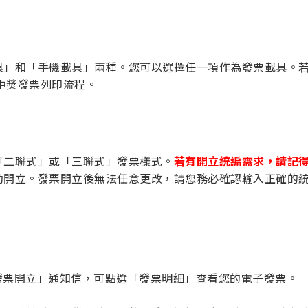
具」和「手機載具」兩種。您可以選擇任一項作為發票載具。
店中獎發票列印流程。
「二聯式」或「三聯式」發票樣式。
若有開立統編需求，請記
動開立。發票開立後無法任意更改，請您務必確認輸入正確的
發票開立」通知信，可點選「發票明細」查看您的電子發票。