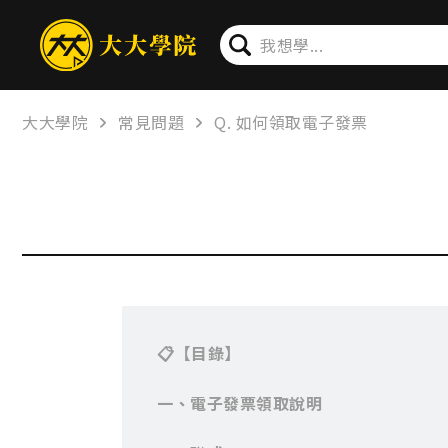
大大學院
常見問題
Q. 如何領取電子發票
📋
【目錄】
一、電子發票領取說明