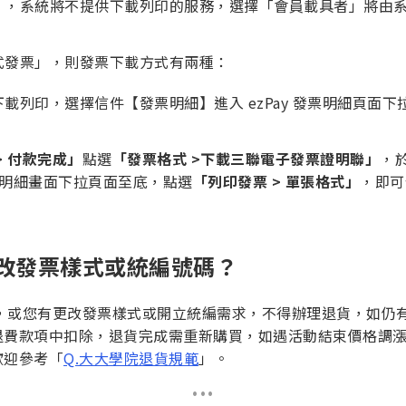
，系統將不提供下載列印的服務，選擇「會員載具者」將由系統自
式發票」，則發票下載方式有兩種：
列印，選擇信件【發票明細】進入 ezPay 發票明細頁面下
> 付款完成」
點選
「發票格式 >下載三聯電子發票證明聯」
，於
明細畫面下拉頁面至底，點選
「列印發票 > 單張格式」
，即可
改發票樣式或統編號碼？
用，或您有更改發票樣式或開立統編需求，不得辦理退貨，如仍
退費款項中扣除，退貨完成需重新購買，如遇活動結束價格調
歡迎參考「
Q.大大學院退貨規範
」。
...