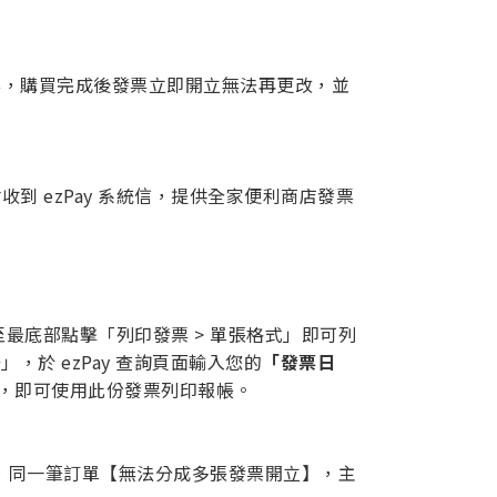
票，購買完成後發票立即開立無法再更改，並
 ezPay 系統信，提供全家便利商店發票
至最底部點擊「列印發票 > 單張格式」即可列
，於 ezPay 查詢頁面輸入您的
「發票日
」，即可使用此份發票列印報帳。
，同一筆訂單【無法分成多張發票開立】，主