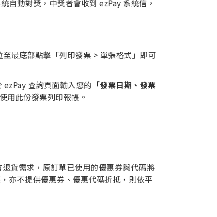
動對獎，中獎者會收到 ezPay 系統信，
拉至最底部點擊「列印發票 > 單張格式」即可
 ezPay 查詢頁面輸入您的
「發票日期、發票
使用此份發票列印報帳。
有退貨需求，原訂單已使用的優惠券與代碼將
漲，亦不提供優惠券、優惠代碼折抵，則依平