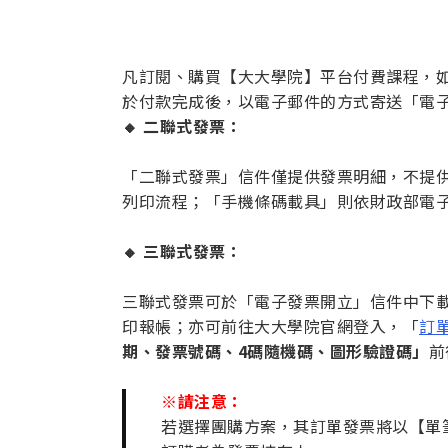
凡訂閱、購買【大大學院】平台付費課程，
於付款完成後，以電子郵件的方式寄送「電
🔸
二聯式發票：
「二聯式發票」信件僅提供發票明細，不提供
列印流程；「手機條碼載具」則依財政部電
🔸
三聯式發票：
三聯式發票可於「電子發票開立」信件中下載列
印報帳；亦可前往大大學院官網登入，「
訂
期、發票號碼、4碼隨機碼、圖形驗證碼」
前
※請注意：
若選擇團購方案，其訂單發票將以【單