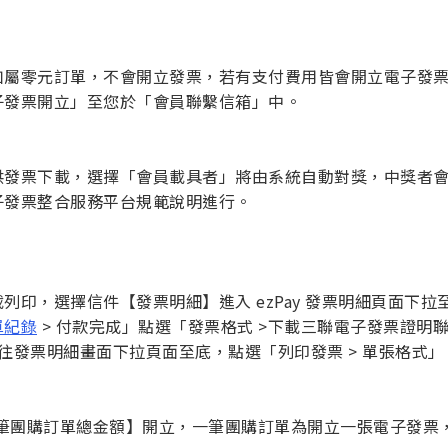
如屬零元訂單，不會開立發票，若有支付費用皆會開立電子發
子發票開立」至您於「會員聯繫信箱」中。
發票下載，選擇「會員載具者」將由系統自動對獎，中獎者會收到
子發票整合服務平台規範說明進行。
印，選擇信件【發票明細】進入 ezPay 發票明細頁面下拉
單紀錄
> 付款完成」點選「發票格式 >下載三聯電子發票證明聯」
往發票明細畫面下拉頁面至底，點選「列印發票 > 單張格式
筆團購訂單總金額】開立，一筆團購訂單為開立一張電子發票