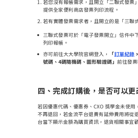
若您沒有報帳需求，且開立「二聯式發票」
提供全家便利商店發票列印流程。
若有實體發票需求者，且開立的是「三聯
三聯式發票可於「電子發票開立」信件中下載
列印報帳。
亦可前往大大學院官網登入，
「
訂單紀錄
號碼、4碼隨機碼、圖形驗證碼」
前往發票
四、完成訂購後，是否可以更
若因優惠代碼、優惠券、CXO 獎學金未使
不再退回，若金流平台退費有延伸費用將從
台當下顯示金額為購買資訊，退貨相關事宜