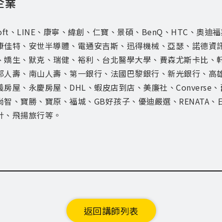
企業
osoft、LINE、康寧、緯創、仁寶、景碩、BenQ、HTC、
康佳特、安世半導體、電通安吉斯、迅得機械、亞瑟、諾德資訊、朝
、嬌生、默克、瑞健、裕利、台北醫學大學、費森尤斯卡比、
邦人壽、南山人壽、第一銀行、法國巴黎銀行、新光銀行、高
義房屋、永慶房屋、DHL、蝦皮店到店、美廉社、Convers
尚智、寶勝、寶原、福城、GB好孩子、優迪嚴選、RENATA、
計、飛揚旅行等。
返回講師列表