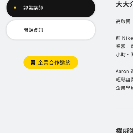
大大
認識講師
高啟賢
開課資訊
前 Ni
業額，
小時。同
企業合作邀約
Aar
輕鬆幽
企業學
權威