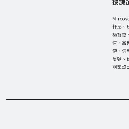
授課
Mirc
軒昂、
極智嘉
信、富
傳、信
曼頓、
羽築設