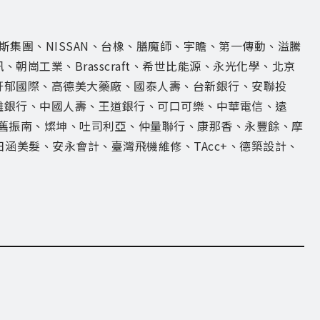
奧迪福斯集團、NISSAN、台橡、膳魔師、宇瞻、第一傳動、溢騰
崗工業、Brasscraft、希世比能源、永光化學、北京
軒郁國際、高德美大藥廠、國泰人壽、台新銀行、安聯投
雄銀行、中國人壽、王道銀行、可口可樂、中華電信、遠
e、舊振南、燦坤、吐司利亞、仲量聯行、康那香、永豐餘、摩
日涵美髮、安永會計、臺灣飛機維修、TAcc+、德築設計、