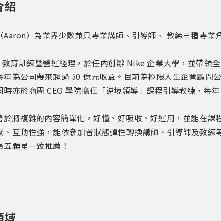
介紹
（Aaron）為業界少數兼具專業講師、引導師、 教練三種專
ke 教育訓練暨營運經理，於任內創辦 Nike 企業大學，並帶領全
每年為公司帶來超過 50 億元收益。目前為極限人生企管顧問公
時亦於商周 CEO 學院擔任「逆境領導」課程引導教練，每年參與
on 善於將複雜的內容簡單化，好懂、好吸收、好運用，並能在
默、互動性強，能依參加者狀態彈性轉換講師、引導師及教練
員五顆星一致推薦！
領域