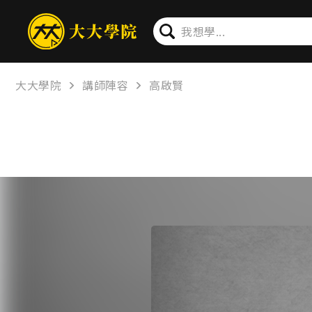
大大學院
講師陣容
高啟賢