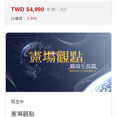
4,990
原價
7,950
已購買：
2,904
招生中
憲場觀點