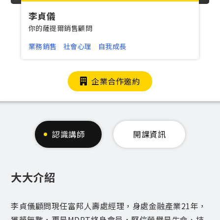
李貞儀
你的薩提爾銷售顧問
業務銷售
社會心理
自我成長
企業合作邀約
認識講師
開課資訊
大大介紹
李貞儀顧問現任富邦人壽處經理，身處金融產業21年，
獲獎無數，更是MDRT終身會員，堅信榮譽是生命、持