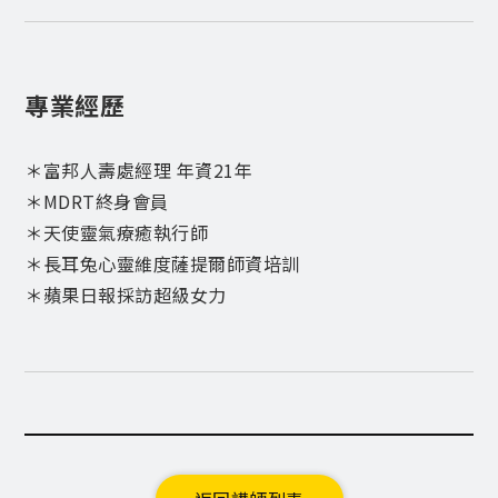
專業經歷
＊富邦人壽處經理 年資21年
＊MDRT終身會員
＊天使靈氣療癒執行師
＊長耳兔心靈維度薩提爾師資培訓
＊蘋果日報採訪超級女力