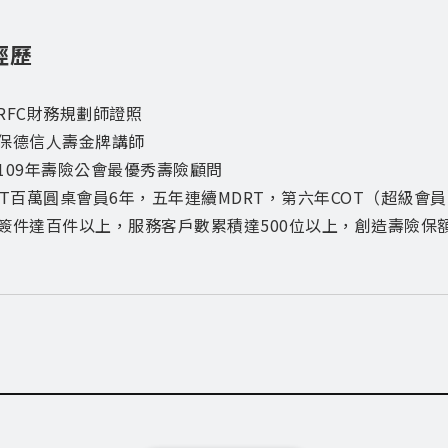
經歷
RFC財務規劃師證照
保德信人壽金牌講師​
獲109年壽險公會最優秀壽險顧問
RT百萬圓桌會員6年，五年連續MDRT，第六年COT（超級會
年簽件達百件以上，服務客戶數累積達500位以上，創造壽險保