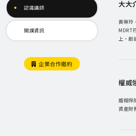
大大
認識講師
黃琳玲
MDR
開課資訊
上，創
企業合作邀約
權威
婚姻保
資產財