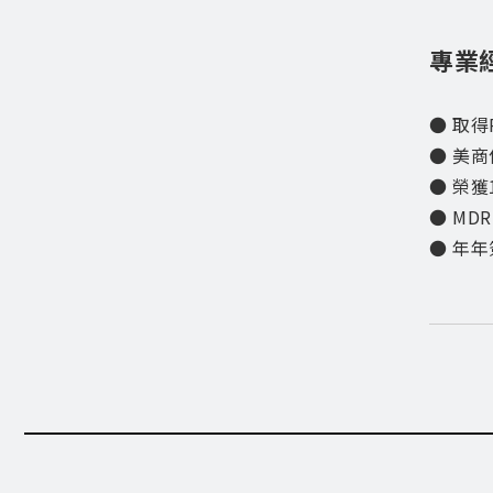
專業
● 取得
● 美商
● 榮
● MD
● 年