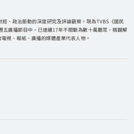
財經、政治脈動的深度研究及評論觀察。現為TVBS《國民
每週五廣播節目中，已連續17年不間斷為數十萬聽眾，精闢解
跨電視、報紙、廣播的媒體產業代表人物。