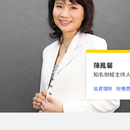
陳鳳馨
知名財經主持
投資理財
財務