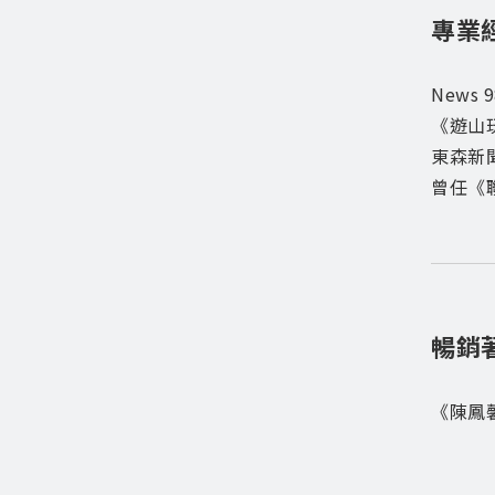
專業
News
《遊山
東森新
曾任《
暢銷
《陳鳳