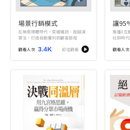
場景行銷模式
讓9
你
在無限媒體時代，突破雜訊，超越演
推播X互
算法，打造自動獲利的顧客旅程
社群時代
3.4K
觀看人次
前往觀看
觀看人次