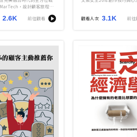
MarTech，設計顧客旅程，
消費新商機
2.6K
3.1K
前往觀看
觀看人次
前往