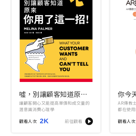
噓，別讓顧客知道原來
你今天
你用了這一招
實境
讓顧客開心又能提高單價和成交量的
AR傳教
潛意識消費心理學
都在使用
解析╳設
2K
觀看人次
前往觀看
觀看人次
產業應用