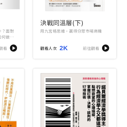
決戰同溫層(下)
少？面對
用九宮格思維，贏得分眾市場商機
如何做聰
2K
觀看
觀看人次
前往觀看