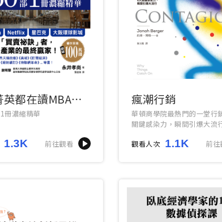
菁英都在讀MBA行
瘋潮行銷
典
部1冊濃縮精華
華頓商學院最熱門的一堂行
關鍵感染力，瞬間引爆大流
1.3K
1.1K
前往觀看
觀看人次
前往