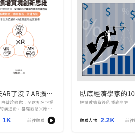
AR了沒？AR擴增
臥底經濟學家的1
創新思維
據偵探課
士白璧珍教你；全球知名企業
解讀數據背後的隱藏陷阱
的溝通術，基礎觀念╳應用
計方法，一本全方位解析XR
1K
2.2K
前往觀看
觀看人次
前往
的實戰書