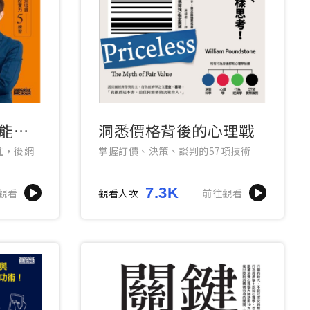
能賺
洞悉價格背後的心理戰
住，後網
掌握訂價、決策、談判的57項技術
7.3K
觀看
觀看人次
前往觀看