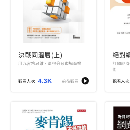
決戰同溫層(上)
絕對
用九宮格思維，贏得分眾市場商機
訂閱經濟
術
4.3K
觀看人次
前往觀看
觀看人次