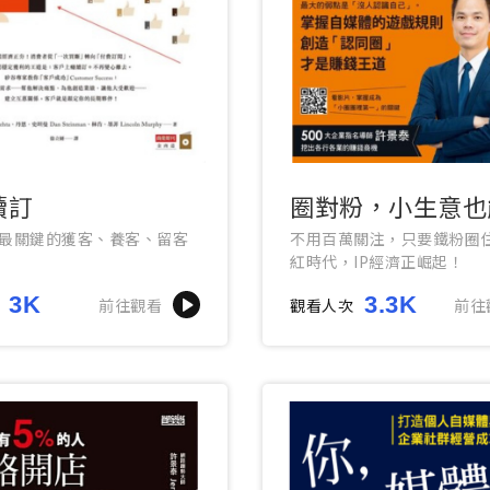
續訂
圈對粉，小生意也
大錢
最關鍵的獲客、養客、留客
不用百萬關注，只要鐵粉圈
紅時代，IP經濟正崛起！
3K
3.3K
前往觀看
觀看人次
前往