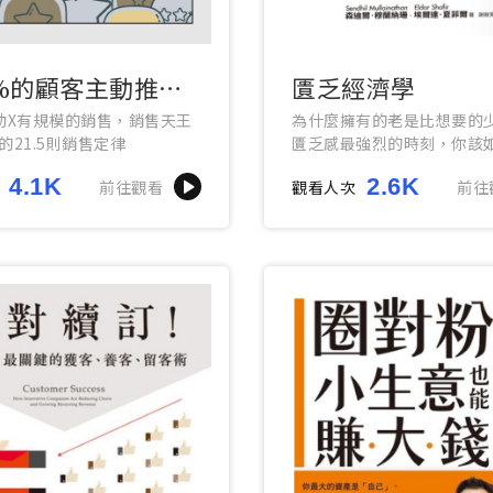
5%的顧客主動推薦
匱乏經濟學
動X有規模的銷售，銷售天王
為什麼擁有的老是比想要的
的21.5則銷售定律
匱乏感最強烈的時刻，你該
明抉擇？
4.1K
2.6K
前往觀看
觀看人次
前往