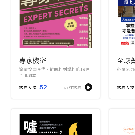
專家機密
全球
銷經
流量致富時代，從圈粉到鐵粉的19個
必讀50
金牌腳本
52
觀看人次
前往觀看
觀看人次