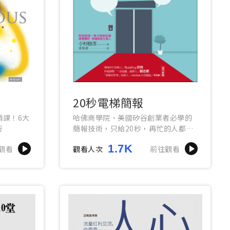
20秒電梯簡報
銷課！6大
哈佛商學院、美國矽谷創業者必學的
行
簡報技術，只給20秒，再忙的人都抬
起頭來注意你。
1.7K
觀看
觀看人次
前往觀看