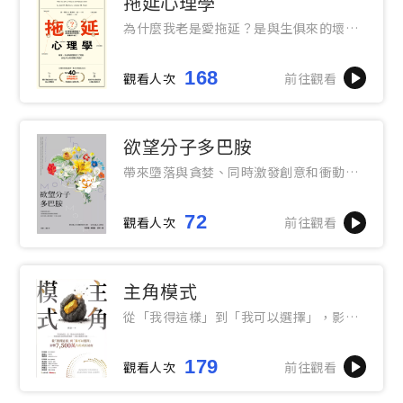
拖延心理學
為什麼我老是愛拖延？是與生俱來的壞習
慣，還是身不由己？
168
觀看人次
前往觀看
欲望分子多巴胺
帶來墮落與貪婪、同時激發創意和衝動的
賀爾蒙，如何支配人類的情緒、行為及命
運
72
觀看人次
前往觀看
主角模式
從「我得這樣」到「我可以選擇」，影響7
500萬人的成長祕密
179
觀看人次
前往觀看