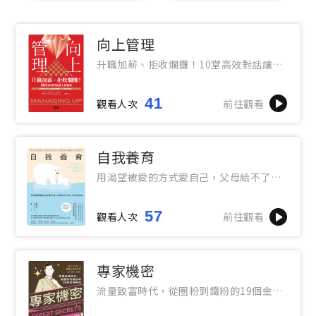
向上管理
升職加薪、拒收爛攤！10堂高效對話讓主
管挺你
41
觀看人次
前往觀看
自我養育
用渴望被愛的方式愛自己，父母給不了
的，可以自己給
57
觀看人次
前往觀看
專家機密
流量致富時代，從圈粉到鐵粉的19個金牌
腳本