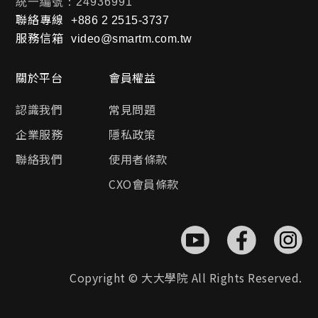
統一編號：24936991
聯絡專線
+886 2 2515-3737
服務信箱
video@smartm.com.tw
關於平台
會員權益
認識我們
常見問題
企業服務
隱私政策
聯絡我們
使用者條款
CXO會員條款
Copyright © 大大學院 All Rights Reserved.