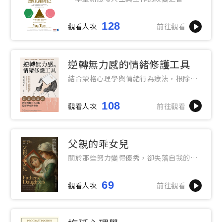
128
觀看人次
前往觀看
逆轉無力感的情緒修護工具
結合榮格心理學與情緒行為療法，根除過
去傷害、焦慮壓力與不安感，徹底擺脫內
心衝突與掙扎人生
108
觀看人次
前往觀看
父親的乖女兒
關於那些努力變得優秀，卻失落自我的女
性
69
觀看人次
前往觀看