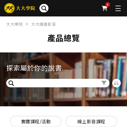
0
大大學院
大大讀書影音
產品總覽
探索屬於你的說書...
實體課程/活動
線上影音課程