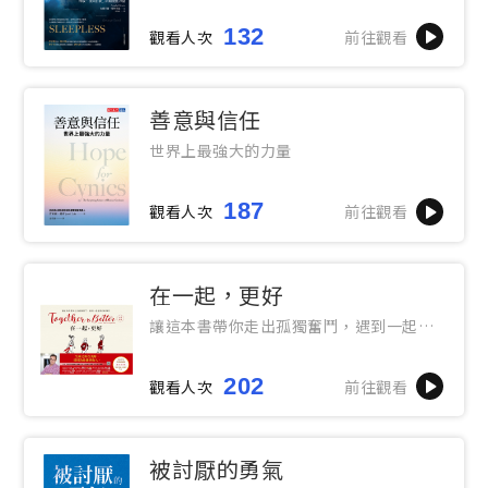
132
觀看人次
前往觀看
善意與信任
世界上最強大的力量
187
觀看人次
前往觀看
在一起，更好
讓這本書帶你走出孤獨奮鬥，遇到一起築
夢的好夥伴
202
觀看人次
前往觀看
被討厭的勇氣