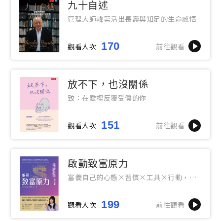
九十自述
管理大師韓第活出長壽與知足的生命感悟
170
觀看人次
前往觀看
放不下，也沒關係
致：在愛裡反覆受傷的你
151
觀看人次
前往觀看
啟動致富原力
富養自己的心態×習慣×工具×行動，打
造人生選擇權的底氣
199
觀看人次
前往觀看