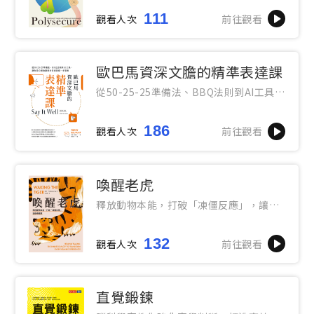
111
觀看人次
前往觀看
歐巴馬資深文膽的精準表達課
從50-25-25準備法、BBQ法則到AI工具，
讓你從公開演講到日常溝通都一手掌握
186
觀看人次
前往觀看
喚醒老虎
釋放動物本能，打破「凍僵反應」，讓創
傷復原
132
觀看人次
前往觀看
直覺鍛鍊