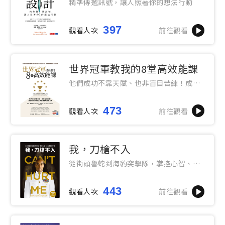
精準傳遞訊號，讓人照著你的想法行動
397
觀看人次
前往觀看
世界冠軍教我的8堂高效能課
他們成功不靠天賦、也非盲目苦練！成功
者的心態校正與思維進階法全公開
473
觀看人次
前往觀看
我，刀槍不入
從街頭魯蛇到海豹突擊隊，掌控心智、力
抗萬難的奇蹟
443
觀看人次
前往觀看