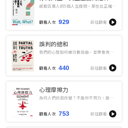
麼？
感動百萬人的5個人生提問，那些比正確答
案更關鍵的事
929
觀看人次
前往觀看
誤判的總和
我們的心智如何被分數扭曲，並學會克服
它
440
觀看人次
前往觀看
心理摩擦力
為何人們抗拒改變？不是你不努力，是你
不懂人性阻力
753
觀看人次
前往觀看