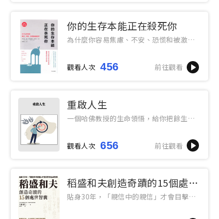
你的生存本能正在殺死你
為什麼你容易焦慮、不安、恐慌和被激
怒？
456
觀看人次
前往觀看
重啟人生
一個哈佛教授的生命領悟，給你把餘生過
好的簡單建議
656
觀看人次
前往觀看
稻盛和夫創造奇蹟的15個處世
智囊
貼身30年，「親信中的親信」才會目擊的
私房故事