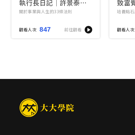
執行長日記｜許景泰導
致富
讀版
關於事業與人生的33條法則
培養點石
847
觀看人次
前往觀看
觀看人次