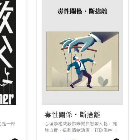
毒性關係．斷捨離
也是一部
心理學權威教你辨識自戀型人格，擺
脫自責，遠離情緒勒索，打破傷害循
環，重拾內在安定