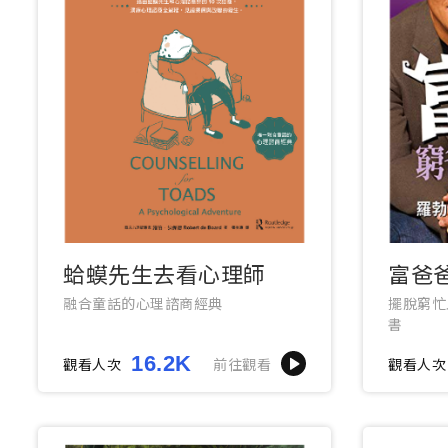
蛤蟆先生去看心理師
富爸
融合童話的心理諮商經典
擺脫窮忙
書
16.2K
觀看人次
前往觀看
觀看人次