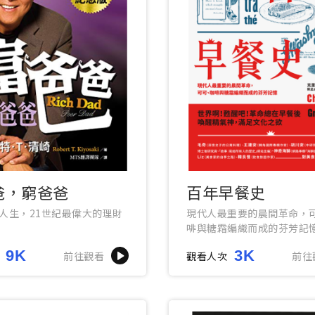
爸，窮爸爸
百年早餐史
人生，21世紀最偉大的理財
現代人最重要的晨間革命，
啡與糖霜編織而成的芬芳記
9K
3K
前往觀看
觀看人次
前往