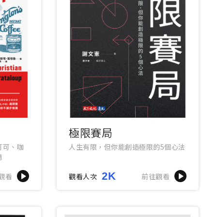
極限賽局
可可、咖
人生有限，但你能創造極限的5個心法
憶
2K
觀看
觀看人次
前往觀看