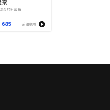
覺察
成金的財富腦
685
前往觀看