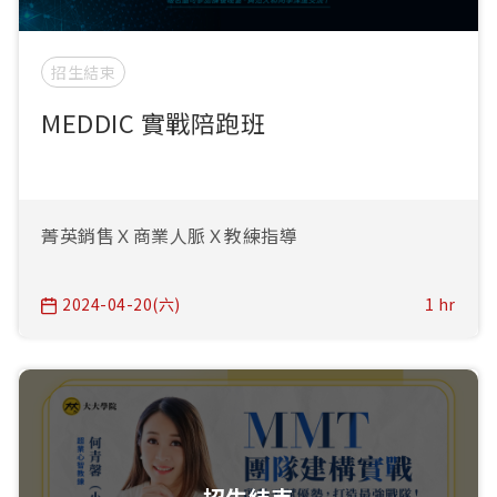
招生結束
MEDDIC 實戰陪跑班
菁英銷售Ｘ商業人脈Ｘ教練指導
2024-04-20(六)
1 hr