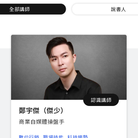
全部講師
說書人
認識講師
鄭宇傑（傑少）
商業自媒體操盤手
數位行銷
職場技能
科技趨勢