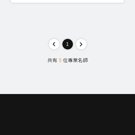
1
共有
5
位專業名師