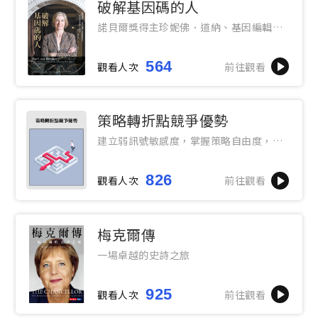
破解基因碼的人
諾貝爾獎得主珍妮佛．道納、基因編輯，
以及人類的未來
564
觀看人次
前往觀看
策略轉折點競爭優勢
建立弱訊號敏感度，掌握策略自由度，突
破產業框架，搶先在新的競技場創造成長
826
觀看人次
前往觀看
梅克爾傳
一場卓越的史詩之旅
925
觀看人次
前往觀看