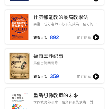
什麼都能教的最高教學法
要當一位好老師，必須先成為一位好的學
習者，「教」&「學」相互促進、共同成長
892
觀看人次
前往觀看
福爾摩沙紀事
馬偕台灣回憶錄
359
觀看人次
前往觀看
重新想像教育的未來
世界教育部長肯．羅賓森最後演講，對教
育、環保、文化的深刻洞見