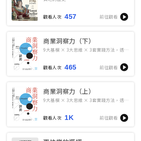
457
觀看人次
前往觀看
商業洞察力（下）
9大基模 × 3大思維 × 3套實踐方法，透視
商業本質，擁有開掛人生！
465
觀看人次
前往觀看
商業洞察力（上）
9大基模 × 3大思維 × 3套實踐方法，透視
商業本質，擁有開掛人生！
1K
觀看人次
前往觀看