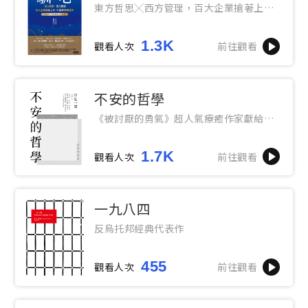
東方哲思╳西方管理，百大企業搶著上的1
0堂教練領導課
1.3K
觀看人次
前往觀看
不安的哲學
《被討厭的勇氣》超人氣療癒作家獻給
「大疫年代」的重量級代表作！
1.7K
觀看人次
前往觀看
一九八四
反烏托邦經典代表作
455
觀看人次
前往觀看