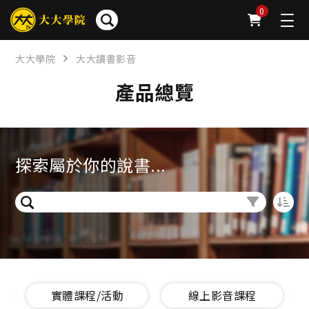
0
大大學院
大大讀書影音
產品總覽
探索屬於你的說書...
實體課程/活動
線上影音課程