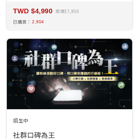
4,990
原價
7,950
已購買：
2,904
招生中
社群口碑為王