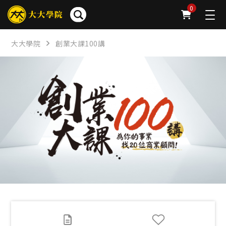
簡介
章節
問卷
公告
下載
FAQ
0
大大學院
創業大課100講