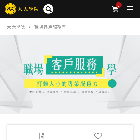
簡介
章節
問卷
公告
下載
FAQ
0
大大學院
職場客戶服務學