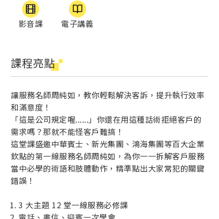
影音課
電子講義
課程亮點
讓服務名師周純如，教你輕鬆解決客訴，提升執行效率
和滿意度！
「這是公司規定喔......」你還在用這種話術拒絕客戶的
需求嗎？那就不能怪客戶難搞！
這堂課盛邀中華賓士、新光集團、鴻海集團等百大企業
欽點的第一線服務名師周純如，為你一一拆解客戶服務
當中必學的術語和肢體動作，精準點出大家常犯的關鍵
錯誤！
3 大主題 12 堂一線服務必修課
電話、書信、迎賓一次學會