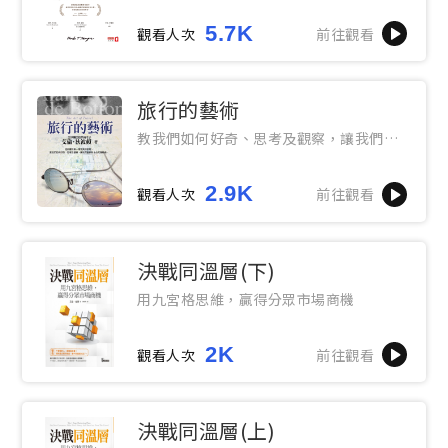
5.7K
觀看人次
前往觀看
旅行的藝術
教我們如何好奇、思考及觀察，讓我們重
新對生命充滿熱情
2.9K
觀看人次
前往觀看
決戰同溫層(下)
用九宮格思維，贏得分眾市場商機
2K
觀看人次
前往觀看
決戰同溫層(上)