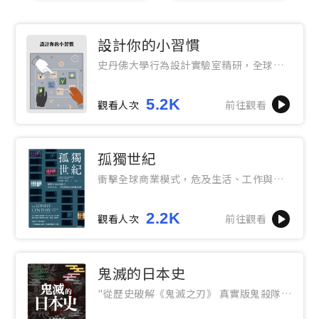
設計你的小習慣
史丹佛大學行為設計實驗室精研，全球瘋I
G背後的行為設計學家教你慣性動作養成的
技術
5.2K
觀看人次
前往觀看
孤獨世紀
衝擊全球商業模式，危及生活、工作與健
康的疏離浪潮
2.2K
觀看人次
前往觀看
鬼滅的日本史
"從歷史破解《鬼滅之刃》 真實版鬼殺隊及
十二鬼月！"