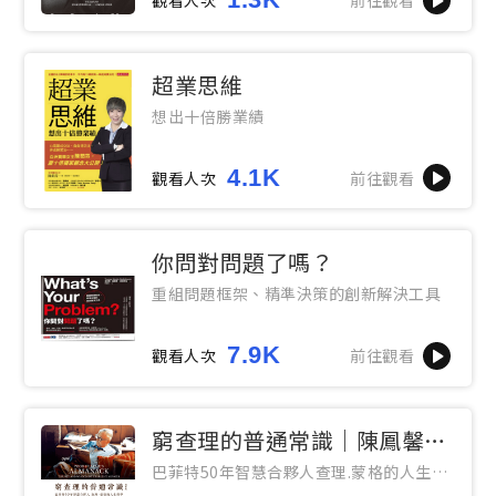
觀看人次
前往觀看
超業思維
想出十倍勝業績
4.1K
觀看人次
前往觀看
你問對問題了嗎？
重組問題框架、精準決策的創新解決工具
7.9K
觀看人次
前往觀看
窮查理的普通常識｜陳鳳馨導
讀版
巴菲特50年智慧合夥人查理.蒙格的人生哲
學