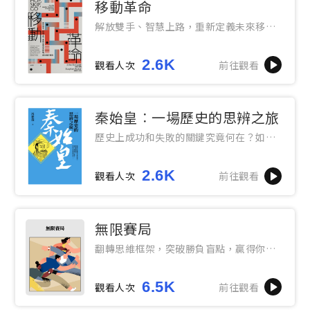
移動革命
解放雙手、智慧上路，重新定義未來移
動，都市暢行無阻
2.6K
觀看人次
前往觀看
秦始皇︰一場歷史的思辨之旅
歷史上成功和失敗的關鍵究竟何在？如何
在巨變時代中找到一條出路？
2.6K
觀看人次
前往觀看
無限賽局
翻轉思維框架，突破勝負盲點，贏得你想
要的未來
6.5K
觀看人次
前往觀看