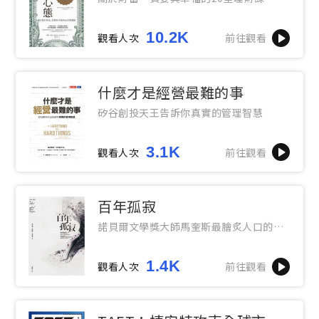
10.2K
觀看人次
前往觀看
什麼才是經營最難的事
矽谷創投天王告訴你真實的管理智慧
3.1K
觀看人次
前往觀看
百年孤寂
諾貝爾文學獎大師馬奎斯最膾炙人口的代
表作，也是魔幻寫實主義最偉大的不朽經
典！
1.4K
觀看人次
前往觀看