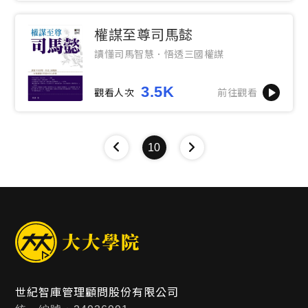
權謀至尊司馬懿
讀懂司馬智慧．悟透三國權謀
3.5K
觀看人次
前往觀看
10
世紀智庫管理顧問股份有限公司