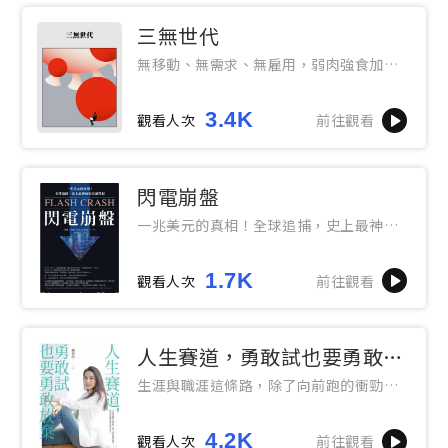
三無世代
無移動、無需求、無雇用，弱肉強食加速
下的未來工作
3.4K
觀看人次
前往觀看
閃電崩盤
一兆美元的真相！全球追捕，史上最神祕
的金融罪犯
1.7K
觀看人次
前往觀看
人生賽道，勇敢試也要勇敢放
棄
生涯與職涯這條路，除了向前跑的衝勁，
你更需要轉換賽道的勇氣！
4.2K
觀看人次
前往觀看