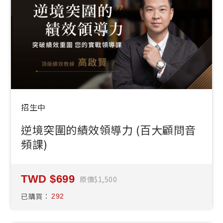
招生中
逆境突圍的績效領導力 (百大顧問音
頻課)
699
原價
1,500
已購買：
292