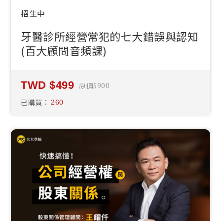
招生中
牙醫診所經營常犯的七大錯誤與認知
(百大顧問音頻課)
499
原價
900
已購買：
260