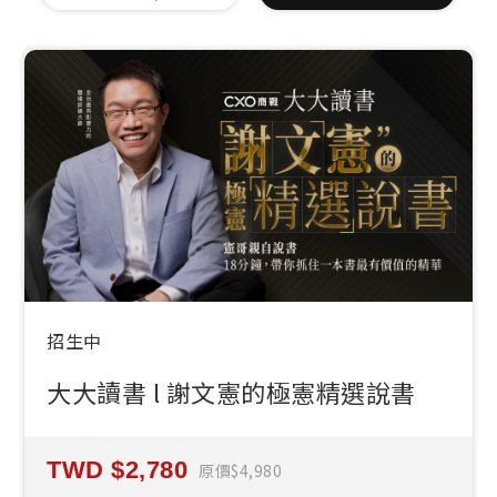
招生中
大大讀書 l 謝文憲的極憲精選說書
2,780
原價
4,980