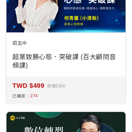
招生中
超業致勝心態．突破課 (百大顧問音
頻課)
499
原價
900
已購買：
274