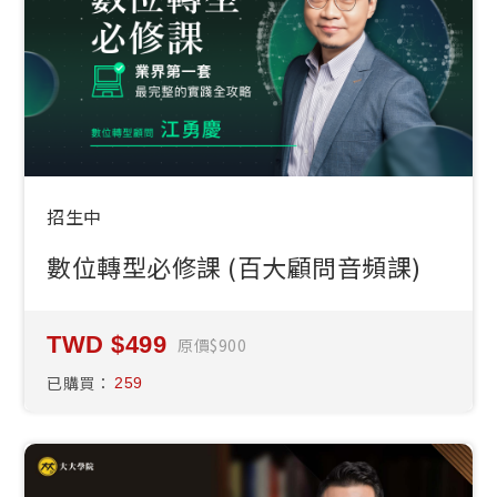
招生中
數位轉型必修課 (百大顧問音頻課)
499
原價
900
已購買：
259