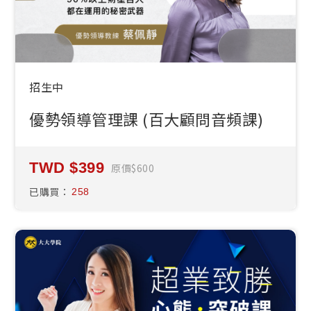
招生中
優勢領導管理課 (百大顧問音頻課)
399
原價
600
已購買：
258