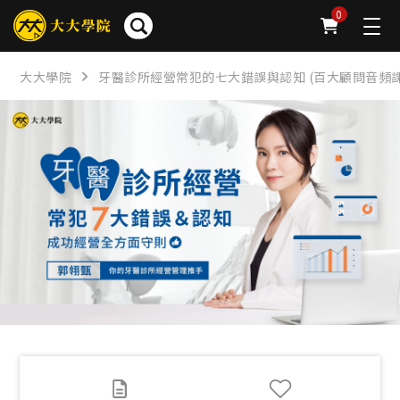
簡介
章節
問卷
公告
下載
FAQ
0
大大學院
牙醫診所經營常犯的七大錯誤與認知 (百大顧問音頻課