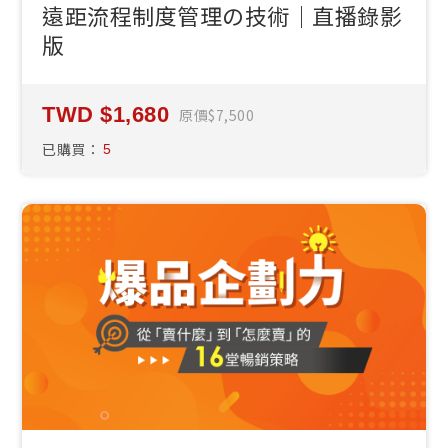
遠距流程制度管理の技術｜直播錄影
版
1,680
原價
7,500
已購買：
5