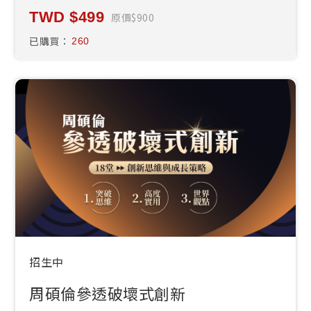
499
原價
900
已購買：
260
招生中
周碩倫參透破壞式創新