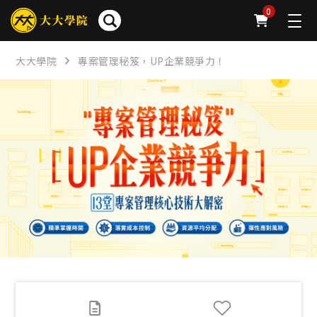
簡介
章節
問卷
公告
下載
FAQ
0
大大學院
專案管理秘笈，UP企業競爭力！