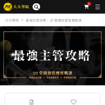
簡介
章節
問卷
公告
下載
FAQ
0
大大學院
最強主管攻略：20 堂績效管理實戰課