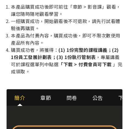
本產品購買成功後即可前往「章節 > 影音課」觀看，
讓您隨時隨地觀看學習。
一經購買成功，開始觀看後不可退款，請先行試看體
驗後再購買。
本產品為付費內容，購買成功後，即可不限次數使用
產品所有內容。
購買成功者，將獲得：
(1) 1份完整的課程講義；(2)
1份員工發展計劃表；(3) 1份執行管制表
，專屬講義
可於課程選單列中點選
「下載 > 付費會員可下載
」完
成領取。
簡介
章節
問卷
公吿
下