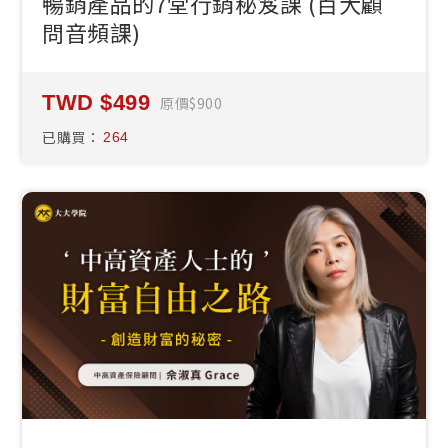
暢銷產品的7堂行銷秘笈課 (百大顧
問音頻課)
499
原價
900
已購買：
264