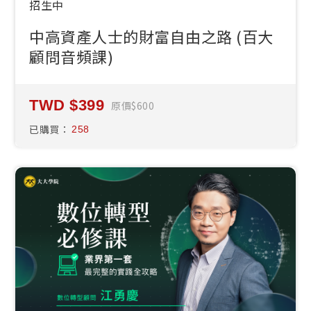
招生中
中高資產人士的財富自由之路 (百大
顧問音頻課)
399
原價
600
已購買：
258