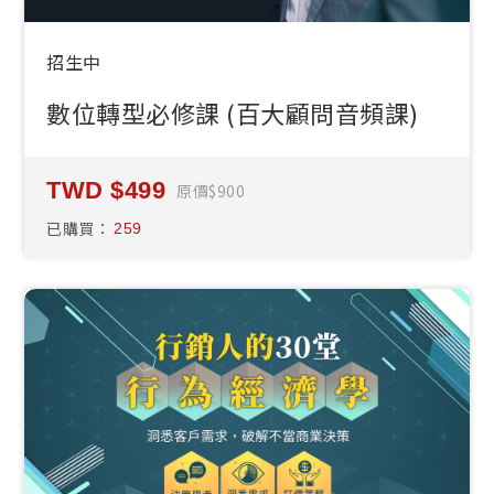
招生中
數位轉型必修課 (百大顧問音頻課)
499
原價
900
已購買：
259