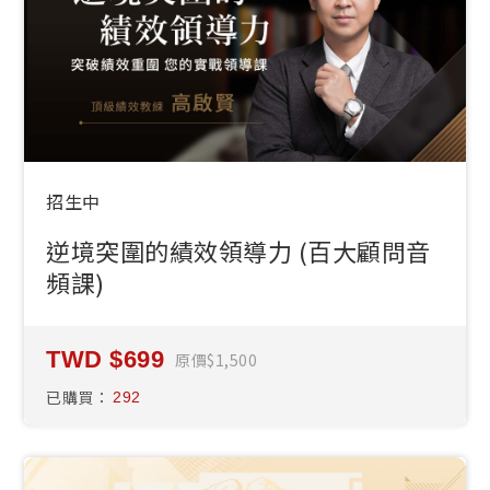
招生中
逆境突圍的績效領導力 (百大顧問音
頻課)
699
原價
1,500
已購買：
292