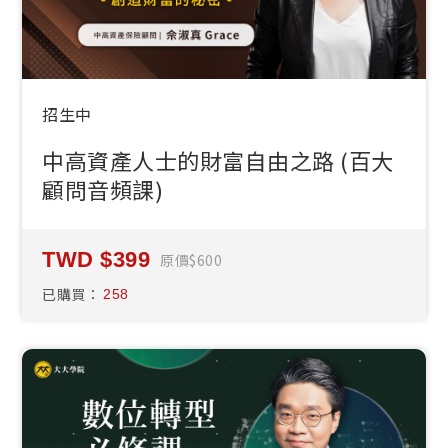
招生中
中高資產人士的財富自由之路 (百大
顧問音頻課)
399
原價
600
已購買：
258