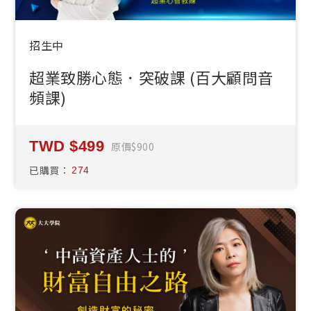
招生中
超業致勝心態．突破課 (百大顧問音
頻課)
499
原價
900
已購買：
274