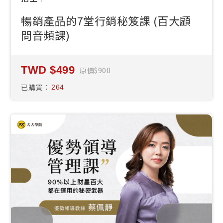
暢銷產品的7堂行銷秘笈課 (百大顧
問音頻課)
499
原價
900
已購買：
264