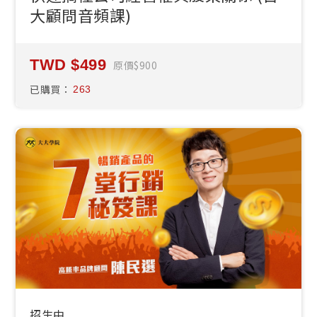
大顧問音頻課)
499
原價
900
已購買：
263
招生中