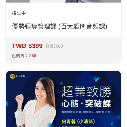
招生中
優勢領導管理課 (百大顧問音頻課)
399
原價
600
已購買：
258