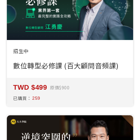
招生中
數位轉型必修課 (百大顧問音頻課)
499
原價
900
已購買：
259