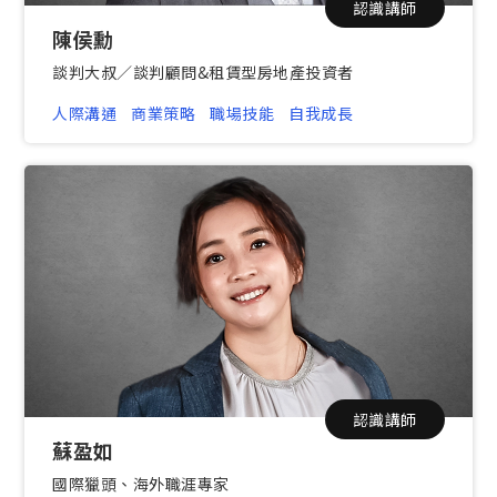
認識講師
陳侯勳
談判大叔／談判顧問&租賃型房地產投資者
人際溝通
商業策略
職場技能
自我成長
認識講師
蘇盈如
國際獵頭、海外職涯專家