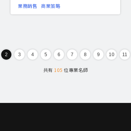
業務銷售
商業策略
2
3
4
5
6
7
8
9
10
11
共有
105
位專業名師