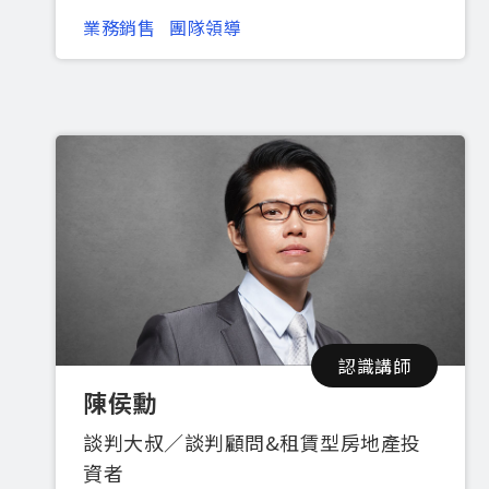
業務銷售
團隊領導
認識講師
陳侯勳
談判大叔／談判顧問&租賃型房地產投
資者