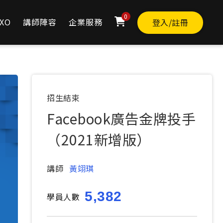
0
XO
講師陣容
企業服務
登入/註冊
TWD
0
立即購買
原價
0
招生結束
Facebook廣告金牌投手
（2021新增版）
講師
黃翊琪
5,382
學員人數