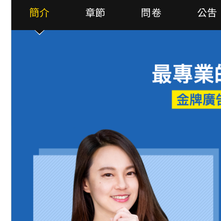
簡介
章節
問卷
公吿