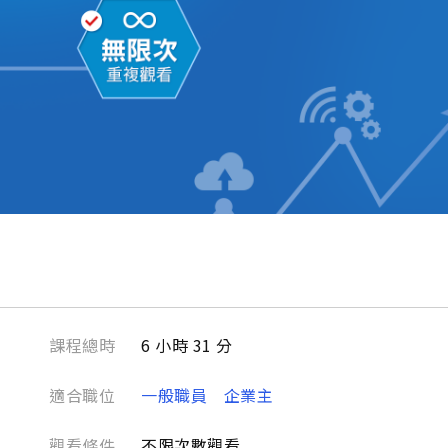
課程總時
6 小時 31 分
適合職位
一般職員
企業主
觀看條件
不限次數觀看