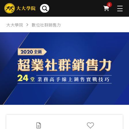
簡介
章節
問卷
公告
下載
FAQ
0
大大學院
數位社群銷售力