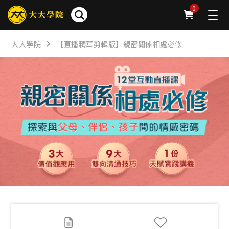
簡介
章節
問卷
公告
下載
FAQ
0
大大學院
【直播精華剪輯版】親密關係相處必修