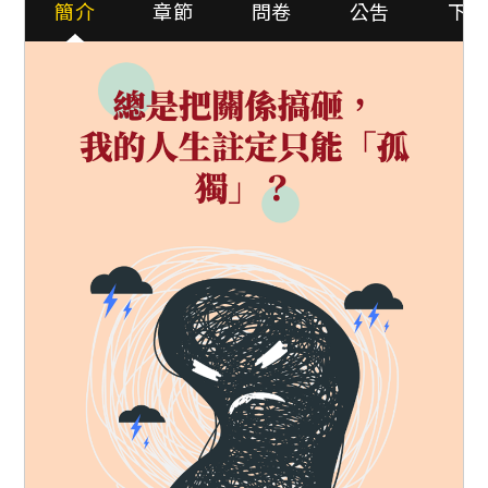
簡介
章節
問卷
公吿
下