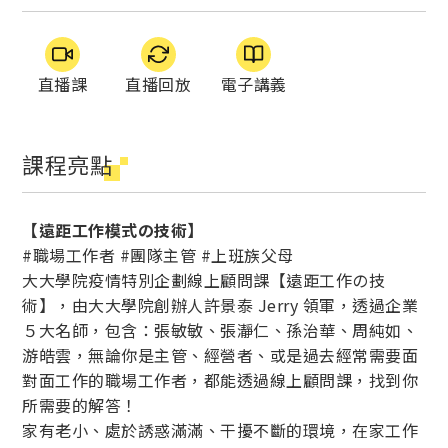
直播課
直播回放
電子講義
課程亮點
【遠距工作模式の技術】
#職場工作者 #團隊主管 #上班族父母
大大學院疫情特別企劃線上顧問課【遠距工作の技
術】，由大大學院創辦人許景泰 Jerry 領軍，透過企業
５大名師，包含：張敏敏、張瀞仁、孫治華、周純如、
游皓雲，無論你是主管、經營者、或是過去經常需要面
對面工作的職場工作者，都能透過線上顧問課，找到你
所需要的解答！
家有老小、處於誘惑滿滿、干擾不斷的環境，在家工作