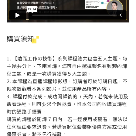
購買須知
1. 【遠距工作の技術】系列課程總共包含五大主題、每
主題共分上、下兩堂課。您可自由選擇報名有興趣的課
程主題，或是一次購買獲得５大主題。
2. 本課程為直播課程錄影版，訂購者可於訂購日起，不
限次數觀看本系列影片，並使用產品所有內容。
3. 課程付款完成、成功開課後的 7 天內，若從未使用及
觀看課程，則可要求全額退費。惟本公司酌收購買課程
時的通路手續費。
購買的課程於開課 7 日內，若一經使用或觀看，無法以
任何理由要求退費。
若購買超值套裝組優惠方案或使用
優惠券者，將不另行補發。