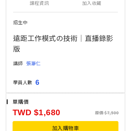
課程資訊
加入收藏
招生中
遠距工作模式の技術｜直播錄影
版
講師
張瀞仁
6
學員人數
單購價
TWD
1,680
原價
7,500
加入購物車