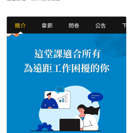
簡介
章節
問卷
公吿
下