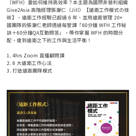
（WFH）要如何維持高效率？本主題為國際非營利組織
Give2Asia 高階經理張瀞仁（Jill）【遠距工作模式の技
術】，遠距工作經驗已超過 6 年、並用遠距管理 20+
國團隊的張瀞仁老師透過每堂課「60分鐘 WFH 工作秘
訣＋60分鐘QA互動問答」，帶你掌握 WFH 的時間分
配，達到遠距之下的工作與生活平衡！
1. 4hrs Zoom 直播顧問課
2. 6 大遠距工作心法
3. 打造遠距團隊模式