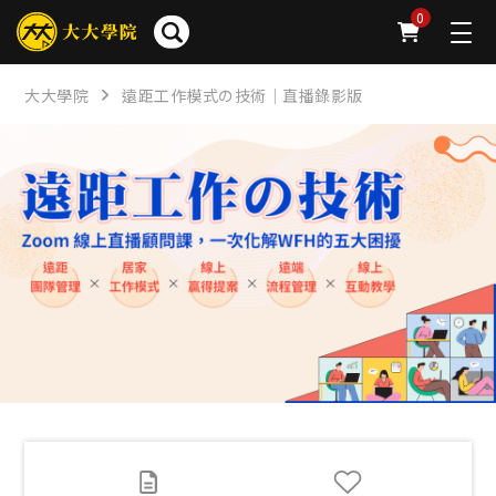
簡介
章節
問卷
公告
下載
FAQ
0
大大學院
遠距工作模式の技術｜直播錄影版