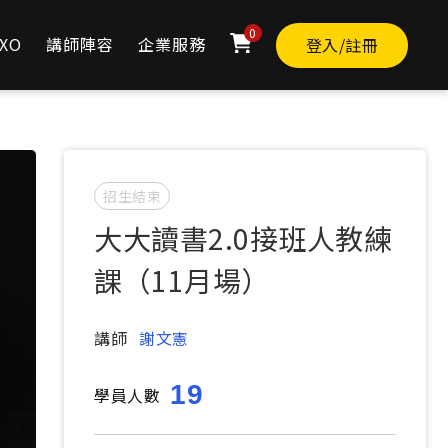
0
XO
講師陣容
企業服務
登入/註冊
搶先預約下一梯次
招生結束
大大讀書2.0接班人教練
課（11月場）
講師
謝文憲
19
學員人數