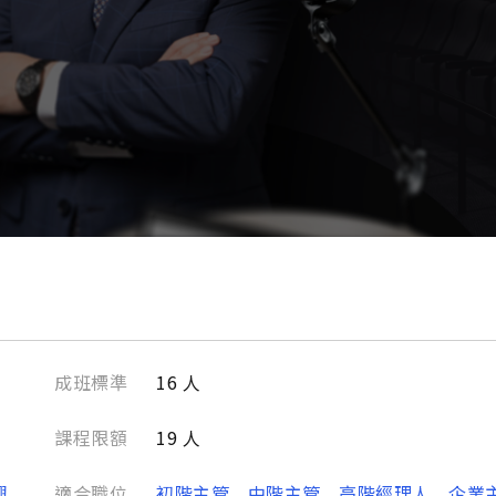
成班標準
16 人
課程限額
19 人
興
適合職位
初階主管
中階主管
高階經理人
企業