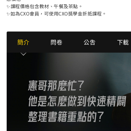
✨課程價格包含教材、午餐及茶點。
✨如為CXO會員，可使用CXO獎學金折抵課程。
簡介
問卷
公吿
下載