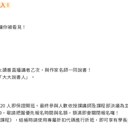
加入！
讓你被看見！
大大讀書直播講者乙次，與作家名師一同說書！
「大大說書人」。
 20 人即保證開班。最終參與人數依授課講師及課程部決議為
）23:59，敬請把握優先報名時間與名額，額滿即會關閉報名囉！
紅課程》，結帳時請使用專屬折扣代碼進行折抵，即可享有學長