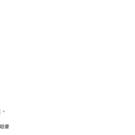
主。
姐優