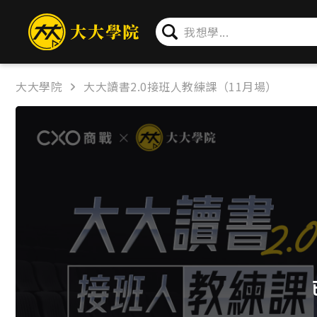
簡介
問卷
公告
下載
大大學院
大大讀書2.0接班人教練課（11月場）