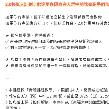
2.0接班人計劃，歡迎更多隱身在人群中的說書高手們
如果你有專業，但不知道怎麼輸出？沒關係我們會教你
如果你有專業也有好口才，但缺乏舞台，2.0計畫將有機會
🔥 報名這堂課，你將獲得：
✅ 憲哥親自指導如何成為同時兼顧效率與品質的說書人。
✅ 個人課堂短影音一支，為你記錄成長的軌跡！
🌟 課堂中憲哥將親自挑選優秀學員，獲選者有機會成為
🌟 未來還有機會參加高階一對一指導課程，通過指導成為
—
✨本課程採「實體課程教學」，限額 24 人，繳費成功超過
✨報名自8/8（四）中午12:00 起，截止至 8/25（日
✨如您曾上過《如何解構一本書》或《憲福育創知識型網
惠價格。