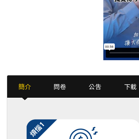
簡介
問卷
公吿
下載