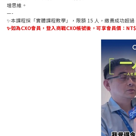
增思維。
—-
✨本課程採「實體課程教學」，限額 15 人，繳費成功超過 
✨如為CXO會員，登入商戰CXO帳號後，可享會員價：NT$