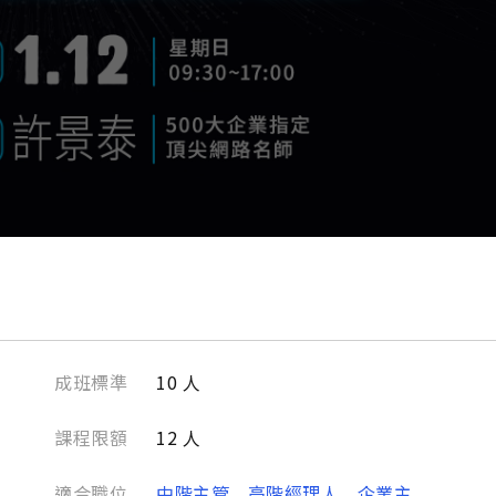
成班標準
10 人
課程限額
12 人
適合職位
中階主管
高階經理人
企業主