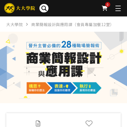
簡介
章節
問卷
公告
下載
FAQ
0
大大學院
商業簡報設計與應用課（會員專屬加餐12堂）