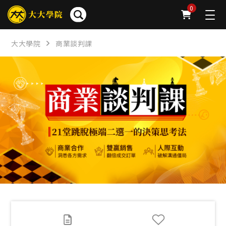
簡介
章節
問卷
公告
下載
FAQ
0
大大學院
商業談判課