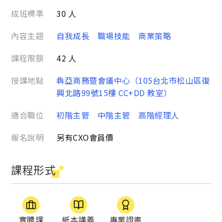
成班標準
30 人
內容主題
自我成長
職場技能
商業策略
課程限額
42 人
授課地點
犇亞商務暨會議中心（105台北市松山區復
興北路99號15樓 CC+DD 教室）
適合職位
初階主管
中階主管
高階經理人
報名說明
另有CXO會員價
課程形式
實體課
紙本講義
專業證書