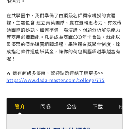
限潛力。
在共學圈中，我們準備了由頂級名師獨家親授的實體
課，主題包含 建立菁英團隊、贏在邏輯思考力、有效帶
領團隊的秘訣、如何準備一場演講、問題分析解決能力
等商用必備職能。凡是成為商戰CXO年卡會員，就能以
最優惠的價格購買相關課程，學院還有獎學金制度，達
成指定條件還能賺獎金，讓你的荷包與腦袋越學越富有
喔！
🔥 還有超級多優惠，歡迎點選連結了解更多>>
https://www.dada-master.com/college/775
簡介
問卷
公吿
下載
FAQ