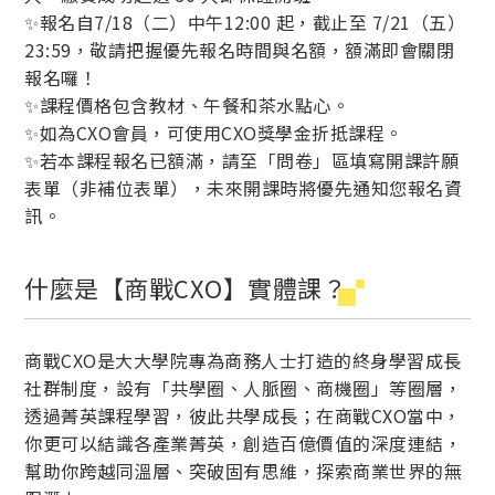
✨報名自7/18（二）中午12:00 起，截止至 7/21（五）
23:59，敬請把握優先報名時間與名額，額滿即會關閉
報名囉！
✨課程價格包含教材、午餐和茶水點心。
✨如為CXO會員，可使用CXO獎學金折抵課程。
✨若本課程報名已額滿，請至「問卷」區填寫開課許願
表單（非補位表單），未來開課時將優先通知您報名資
訊。
什麼是【商戰CXO】實體課？
商戰CXO是大大學院專為商務人士打造的終身學習成長
社群制度，設有「共學圈、人脈圈、商機圈」等圈層，
透過菁英課程學習，彼此共學成長；在商戰CXO當中，
你更可以結識各產業菁英，創造百億價值的深度連結，
幫助你跨越同溫層、突破固有思維，探索商業世界的無