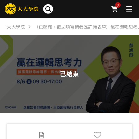
簡介
問卷
公告
下載
FAQ
0
大大學院
（已額滿，歡迎填寫問卷區許願表單）贏在邏輯思考
已結束